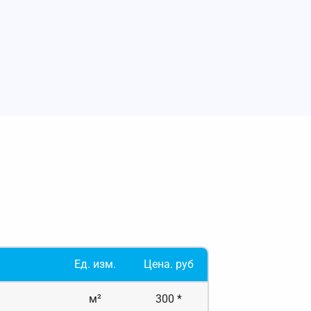
Ед. изм.
Цена. руб
м²
300 *