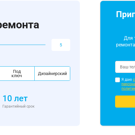
Приг
ремонта
Для 
ремонта
Под
Дизайнерский
ключ
Я даю
с
персон
полити
10 лет
Гарантийный срок