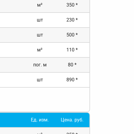
м²
350 *
шт
230 *
шт
500 *
м²
110 *
пог. м
80 *
шт
890 *
Ед. изм.
Цена. руб.