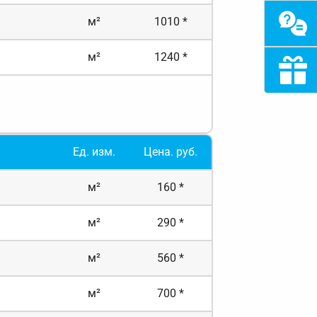
м²
1010 *
м²
1240 *
Ед. изм.
Цена. руб.
м²
160 *
м²
290 *
м²
560 *
м²
700 *