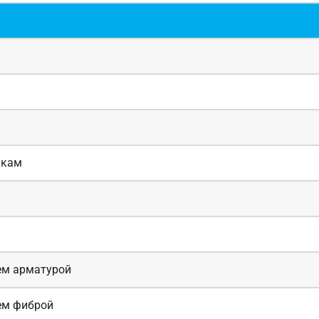
якам
ем арматурой
ем фиброй