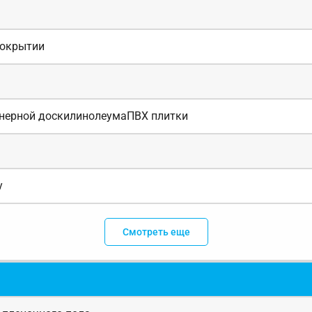
покрытии
ерной доскилинолеумаПВХ плитки
у
Смотреть еще