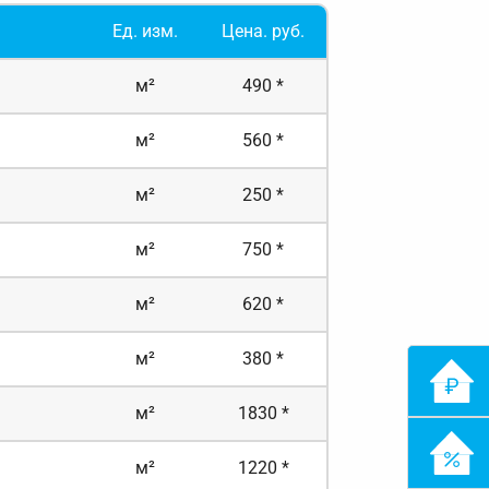
Ед. изм.
Цена. руб.
м²
490 *
м²
560 *
м²
250 *
м²
750 *
м²
620 *
м²
380 *
м²
1830 *
м²
1220 *