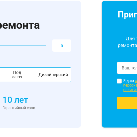
Приг
ремонта
Для 
ремонта
Под
Дизайнерский
ключ
Я даю
с
персон
полити
10 лет
Гарантийный срок