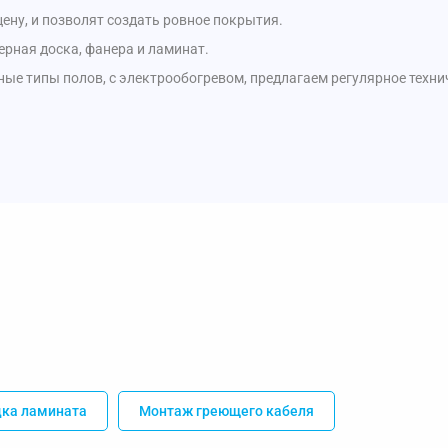
ену, и позволят создать ровное покрытия.
ерная доска, фанера и ламинат.
е типы полов, с электрообогревом, предлагаем регулярное техни
дка ламината
Монтаж греющего кабеля