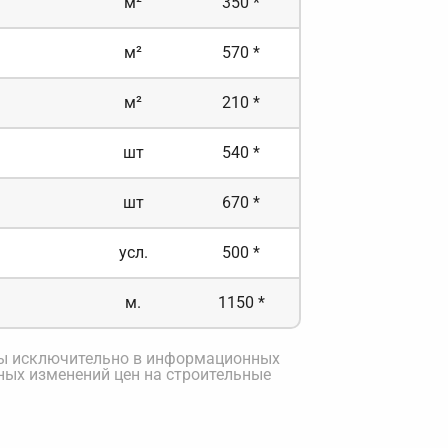
м²
350 *
м²
570 *
м²
210 *
шт
540 *
шт
670 *
усл.
500 *
м.
1150 *
ны исключительно в информационных
ных изменений цен на строительные