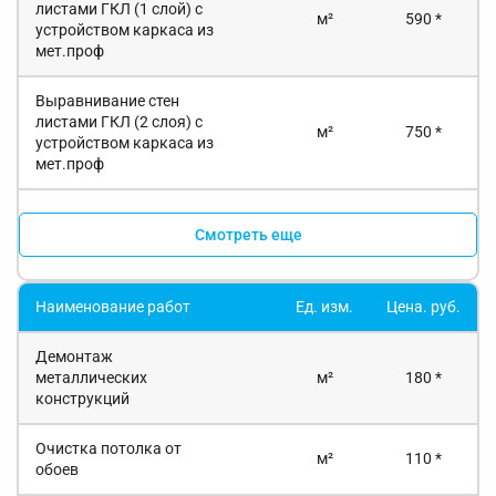
листами ГКЛ (1 слой) с
м²
590 *
устройством каркаса из
мет.проф
Выравнивание стен
листами ГКЛ (2 слоя) с
м²
750 *
устройством каркаса из
мет.проф
Смотреть еще
Наименование работ
Ед. изм.
Цена. руб.
Демонтаж
металлических
м²
180 *
конструкций
Очистка потолка от
м²
110 *
обоев