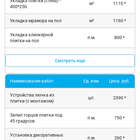
Укладка плитки (стена) -
м²
1110 *
400*250
Укладка мрамора на пол
м²
1160 *
Укладка клинкерной
п.м.
800 *
плитки на пол
Смотреть еще
Наименование работ
Ед. изм.
Цена. руб.
Устройства лючка из
шт.
2390 *
плитки (с монтажом)
Запил торцов плитки под
п.м.
750 *
45 градусов
Установка декоративных
п.м.
260 *