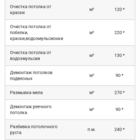
Очистка потолка от
м²
120 *
краски
Очистка потолка от
побелки,
м²
220 *
краски,водоэмульсионки
Очистка потолка от
м²
130 *
водоэмульсии
Демонтаж потолков
м²
90 *
подвесных
Размывка мела
м²
270 *
Демонтаж реечного
м²
90 *
потолка
Разбивка потолочного
п.м.
240 *
руста