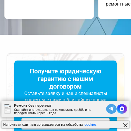
ремонтные
Получите юридическую
гарантию с нашим
договором
Оставьте заявку и наши специалисты
свяжутся с вами в ближайшее время
Ремонт без переплат
Скачайте инструкцию: как сэкономить до 30% и не
переделывать через 2 года
Используя сайт, вы соглашаетесь на обработку
cookies