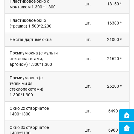
Пластиковое окно с
шт.
18150 *
монтажом 1.300 *1.300
Пластиковое окно
шт.
16380 *
(трешка) 1.500*2.200
Не стандартные окна
шт.
21000 *
Премиум окна (с мульти
стеклопакетами,
шт.
21620 *
аргоном) 1.300*1.300
Премиум окна (с
теплыми ds
шт.
25200 *
стеклопакетами)
1.300*1.300
Окно 2х створчатое
шт.
6490 *
1400*1300
Окно 3х створчатое
шт.
6980 *
1400*2100