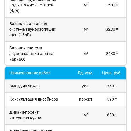
под натяжной потолок
м²
1500 *
(4дБ)
Базовая каркасная
система звукоизоляции
м²
3280 *
стен (15дБ)
Базовая система
звукоизоляции стен на
м²
2480 *
каркасе
Наименование работ
Ед. изм.
Цена. руб.
Выезд на замер
усл.
340 *
Консультация дизайнера
проект
590 *
Дизайн-проект
м²
630 *
интерьера кухни