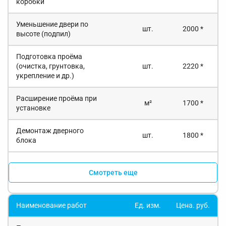
коробки
Уменьшение двери по
шт.
2000 *
высоте (подпил)
Подготовка проёма
(очистка, грунтовка,
шт.
2220 *
укрепление и др.)
Расширение проёма при
м²
1700 *
установке
Демонтаж дверного
шт.
1800 *
блока
Смотреть еще
Наименование работ
Ед. изм.
Цена. руб.