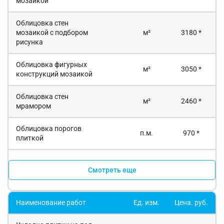
мозаикой
Облицовка стен
мозаикой с подбором
м²
3180 *
рисунка
Облицовка фигурных
м²
3050 *
конструкций мозаикой
Облицовка стен
м²
2460 *
мрамором
Облицовка порогов
п.м.
970 *
плиткой
Смотреть еще
Наименование работ
Ед. изм.
Цена. руб.