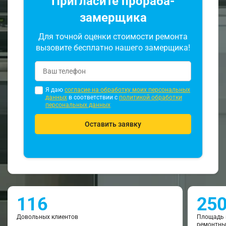
Пригласите прораба-
замерщика
Для точной оценки стоимости ремонта
вызовите бесплатно нашего замерщика!
Я даю
согласие на обработку моих персональных
данных
в соответствии с
политикой обработки
персональных данных
Оставить заявку
116
25
Довольных клиентов
Площадь 
ремонтны