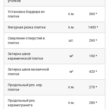
уголков
Установка бордюра из
п.м.
360 *
плитки
Фигурная резка плитки
п.м.
1400 *
Сверление отверстий в
шт.
260 *
плитке
Затирка швов
м²
190 *
керамической плитки
Затирка швов мозаичной
м²
420 *
плитки
Продольный рез. кер.
п.м.
270 *
плитки
Продольный рез.
п.м.
280 *
керамогранита