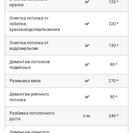
м²
120 *
краски
Очистка потолка от
побелки,
м²
220 *
краски,водоэмульсионки
Очистка потолка от
м²
130 *
водоэмульсии
Демонтаж потолков
м²
90 *
подвесных
Размывка мела
м²
270 *
Демонтаж реечного
м²
90 *
потолка
Разбивка потолочного
п.м.
240 *
руста
Демонтаж плинтуса