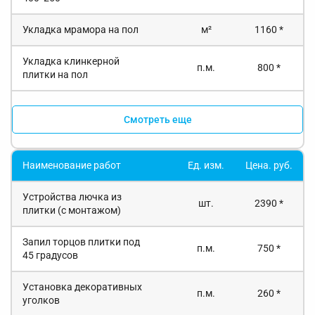
Укладка мрамора на пол
м²
1160 *
Укладка клинкерной
п.м.
800 *
плитки на пол
Смотреть еще
Наименование работ
Ед. изм.
Цена. руб.
Устройства лючка из
шт.
2390 *
плитки (с монтажом)
Запил торцов плитки под
п.м.
750 *
45 градусов
Установка декоративных
п.м.
260 *
уголков