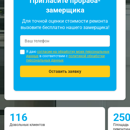
Пригласите прораба-
замерщика
Для точной оценки стоимости ремонта
вызовите бесплатно нашего замерщика!
Я даю
согласие на обработку моих персональных
данных
в соответствии с
политикой обработки
персональных данных
Оставить заявку
116
25
Довольных клиентов
Площадь 
ремонтны