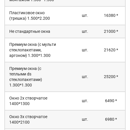
Пластиковое окно
шт.
16380 *
(трешка) 1.500*2.200
Не стандартные окна
шт.
21000 *
Премиум окна (с мульти
стеклопакетами,
шт.
21620 *
аргоном) 1.300*1.300
Премиум окна (с
теплыми ds
шт.
25200 *
стеклопакетами)
1.300*1.300
Окно 2х створчатое
шт.
6490 *
1400*1300
Окно 3х створчатое
шт.
6980 *
1400*2100