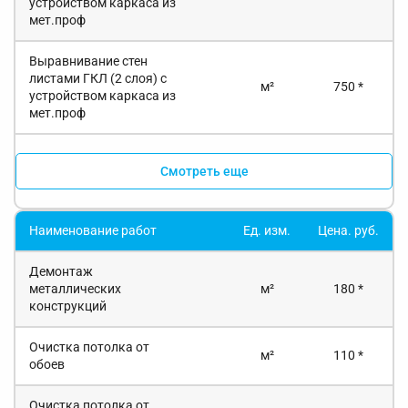
устройством каркаса из
мет.проф
Выравнивание стен
листами ГКЛ (2 слоя) с
м²
750 *
устройством каркаса из
мет.проф
Смотреть еще
Наименование работ
Ед. изм.
Цена. руб.
Демонтаж
металлических
м²
180 *
конструкций
Очистка потолка от
м²
110 *
обоев
Очистка потолка от