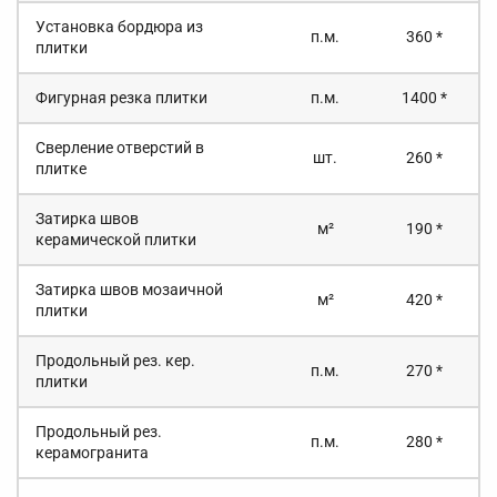
Установка бордюра из
п.м.
360 *
плитки
Фигурная резка плитки
п.м.
1400 *
Сверление отверстий в
шт.
260 *
плитке
Затирка швов
м²
190 *
керамической плитки
Затирка швов мозаичной
м²
420 *
плитки
Продольный рез. кер.
п.м.
270 *
плитки
Продольный рез.
п.м.
280 *
керамогранита