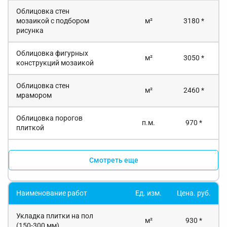
Облицовка стен
мозаикой с подбором
м²
3180 *
рисунка
Облицовка фигурных
м²
3050 *
конструкций мозаикой
Облицовка стен
м²
2460 *
мрамором
Облицовка порогов
п.м.
970 *
плиткой
Смотреть еще
Наименование работ
Ед. изм.
Цена. руб.
Укладка плитки на пол
м²
930 *
(150-300 мм)