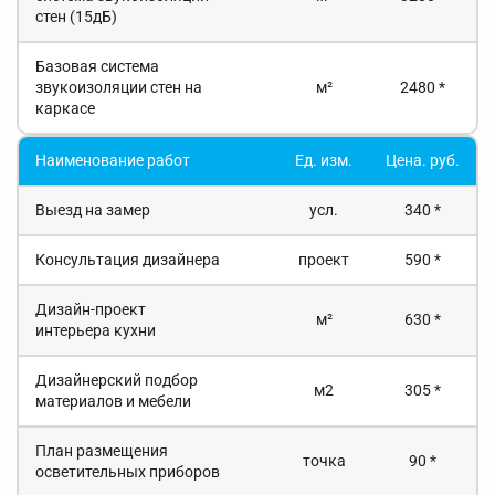
стен (15дБ)
Базовая система
звукоизоляции стен на
м²
2480 *
каркасе
Наименование работ
Ед. изм.
Цена. руб.
Выезд на замер
усл.
340 *
Консультация дизайнера
проект
590 *
Дизайн-проект
м²
630 *
интерьера кухни
Дизайнерский подбор
м2
305 *
материалов и мебели
План размещения
точка
90 *
осветительных приборов