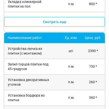
Укладка клинкерной
п.м.
800 *
плитки на пол
Смотреть еще
Наименование работ
Ед. изм.
Цена. руб.
Устройства лючка из
шт.
2390 *
плитки (с монтажом)
Запил торцов плитки под
п.м.
750 *
45 градусов
Установка декоративных
п.м.
260 *
уголков
Установка бордюра из
п.м.
360 *
плитки