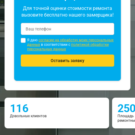
Для точной оценки стоимости ремонта
вызовите бесплатно нашего замерщика!
Я даю
согласие на обработку моих персональных
данных
в соответствии с
политикой обработки
персональных данных
Оставить заявку
116
25
Довольных клиентов
Площадь 
ремонтны