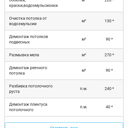
побелки,
м²
220 *
краски,водоэмульсионки
Очистка потолка от
м²
130 *
водоэмульсии
Демонтаж потолков
м²
90 *
подвесных
Размывка мела
м²
270 *
Демонтаж реечного
м²
90 *
потолка
Разбивка потолочного
п.м.
240 *
руста
Демонтаж плинтуса
п.м.
40 *
потолочного
Смотреть еще