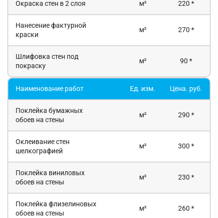
Окраска стен в 2 слоя
м²
220 *
Нанесение фактурной
м²
270 *
краски
Шлифовка стен под
м²
90 *
покраску
Наименование работ
Ед. изм.
Цена. руб.
Поклейка бумажных
м²
290 *
обоев на стены
Оклеивание стен
м²
300 *
шелкографией
Поклейка виниловых
м²
230 *
обоев на стены
Поклейка флизелиновых
м²
260 *
обоев на стены