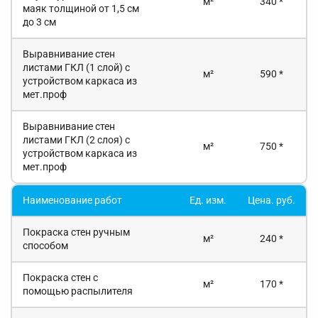
м²
340 *
маяк толщиной от 1,5 см
до 3 см
Выравнивание стен
листами ГКЛ (1 слой) с
м²
590 *
устройством каркаса из
мет.проф
Выравнивание стен
листами ГКЛ (2 слоя) с
м²
750 *
устройством каркаса из
мет.проф
Наименование работ
Ед. изм.
Цена. руб.
Покраска стен ручным
м²
240 *
способом
Покраска стен с
м²
170 *
помощью распылителя