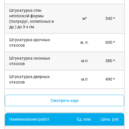
Штукатурка стен
неплоской формы
м²
540 *
(полукруг, эллипсных и
др.) до 3-х см
Штукатурка арочных
м. п.
600 *
откосов
Штукатурка оконных
м.п
380 *
откосов
Штукатурка дверных
м.п
490 *
откосов
Смотреть еще
Наименование работ
Ед. изм.
Цена. руб.