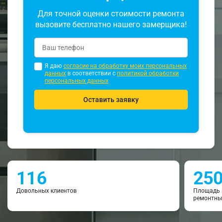
Для точной оценки стоимости ремонта
вызовите бесплатно нашего замерщика!
Я даю
согласие на обработку моих персональных
данных
в соответствии с
политикой обработки
персональных данных
Оставить заявку
116
25
Довольных клиентов
Площадь 
ремонтны