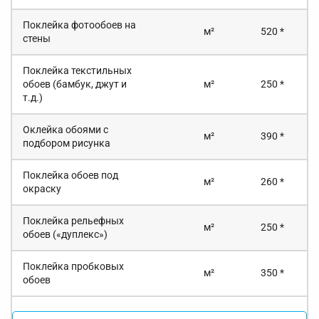
Поклейка фотообоев на
м²
520 *
стены
Поклейка текстильных
обоев (бамбук, джут и
м²
250 *
т.д.)
Оклейка обоями с
м²
390 *
подбором рисунка
Поклейка обоев под
м²
260 *
окраску
Поклейка рельефных
м²
250 *
обоев («дуплекс»)
Поклейка пробковых
м²
350 *
обоев